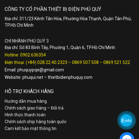
CÔNG TY CỔ PHẦN THIẾT BỊ ĐIỆN PHÚ QUÝ
Địa chỉ: 311/23 Kênh Tân Hóa, Phường Hòa Thạnh, Quận Tân Phú,
TP.Hồ Chí Minh
CHI NHÁNH PHÚ QUÝ 3
Địa chỉ: Số 83 Bình Tây, Phường 1, Quận 6, TP.Hồ Chí Minh
Hotline:
0902.636354
Điện thoại:
(+84) 028.22.40.2323
–
0869 507 508
–
0869 521 522
Email:
phuquypqe@gmail.com
Website:
phuqui.net
–
thietbidienphuquy.com
HỖ TRỢ KHÁCH HÀNG
Hướng dẫn mua hàng
Chính sách giao hàng – Đổi trả
Hình thức thanh toán
Chính sách ship hàng toàn quốc
Cam kết bảo mật thông tin