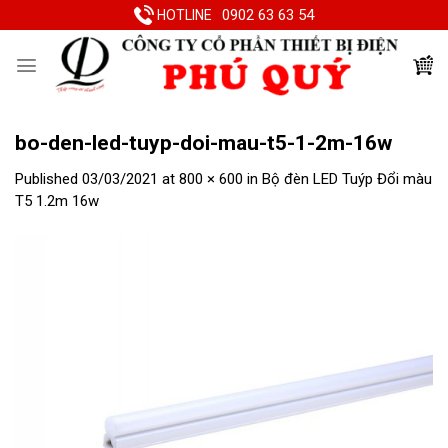
Skip
0902 63 63 54
HOTLINE
to
content
bo-den-led-tuyp-doi-mau-t5-1-2m-16w
Published
03/03/2021
at
800 × 600
in
Bộ đèn LED Tuýp Đổi màu
T5 1.2m 16w