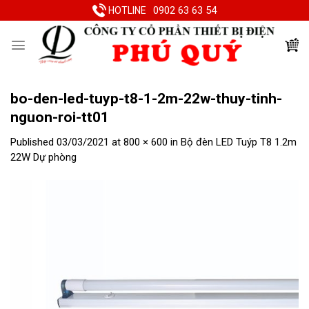
Skip
0902 63 63 54
HOTLINE
to
content
bo-den-led-tuyp-t8-1-2m-22w-thuy-tinh-
nguon-roi-tt01
Published
03/03/2021
at
800 × 600
in
Bộ đèn LED Tuýp T8 1.2m
22W Dự phòng