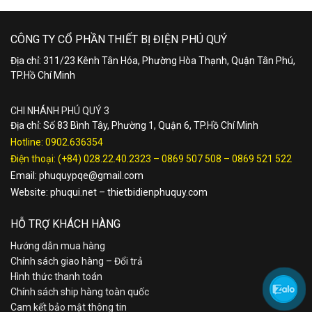
CÔNG TY CỔ PHẦN THIẾT BỊ ĐIỆN PHÚ QUÝ
Địa chỉ: 311/23 Kênh Tân Hóa, Phường Hòa Thạnh, Quận Tân Phú,
TP.Hồ Chí Minh
CHI NHÁNH PHÚ QUÝ 3
Địa chỉ: Số 83 Bình Tây, Phường 1, Quận 6, TP.Hồ Chí Minh
Hotline:
0902.636354
Điện thoại:
(+84) 028.22.40.2323
–
0869 507 508
–
0869 521 522
Email:
phuquypqe@gmail.com
Website:
phuqui.net
–
thietbidienphuquy.com
HỖ TRỢ KHÁCH HÀNG
Hướng dẫn mua hàng
Chính sách giao hàng – Đổi trả
Hình thức thanh toán
Chính sách ship hàng toàn quốc
Cam kết bảo mật thông tin