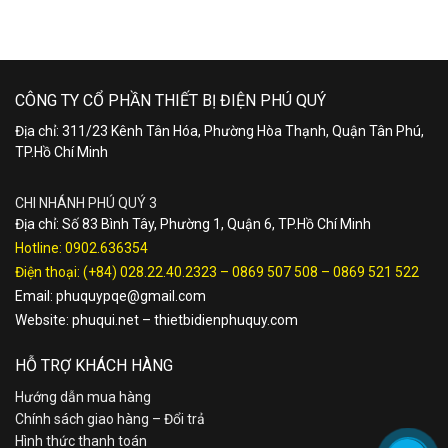
CÔNG TY CỔ PHẦN THIẾT BỊ ĐIỆN PHÚ QUÝ
Địa chỉ: 311/23 Kênh Tân Hóa, Phường Hòa Thạnh, Quận Tân Phú,
TP.Hồ Chí Minh
CHI NHÁNH PHÚ QUÝ 3
Địa chỉ: Số 83 Bình Tây, Phường 1, Quận 6, TP.Hồ Chí Minh
Hotline:
0902.636354
Điện thoại:
(+84) 028.22.40.2323
–
0869 507 508
–
0869 521 522
Email:
phuquypqe@gmail.com
Website:
phuqui.net
–
thietbidienphuquy.com
HỖ TRỢ KHÁCH HÀNG
Hướng dẫn mua hàng
Chính sách giao hàng – Đổi trả
Hình thức thanh toán