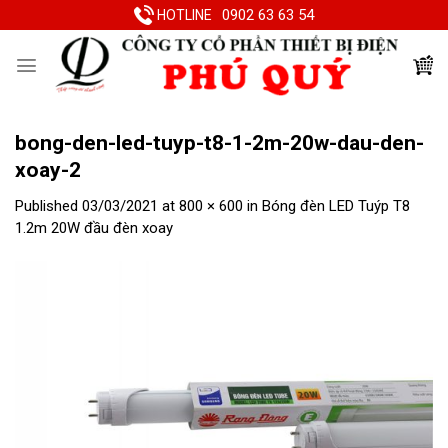
Skip
0902 63 63 54
HOTLINE
to
content
bong-den-led-tuyp-t8-1-2m-20w-dau-den-
xoay-2
Published
03/03/2021
at
800 × 600
in
Bóng đèn LED Tuýp T8
1.2m 20W đầu đèn xoay