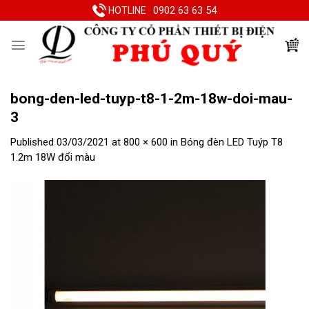
Skip
0902 63 63 54
HOTLINE
to
content
bong-den-led-tuyp-t8-1-2m-18w-doi-mau-
3
Published
03/03/2021
at
800 × 600
in
Bóng đèn LED Tuýp T8
1.2m 18W đổi màu