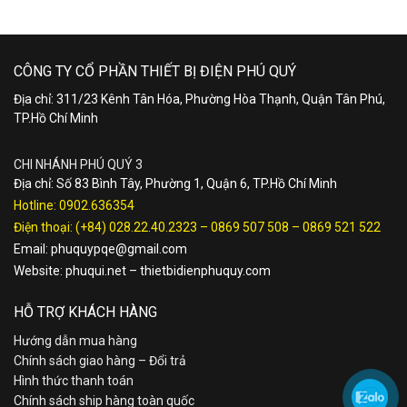
CÔNG TY CỔ PHẦN THIẾT BỊ ĐIỆN PHÚ QUÝ
Địa chỉ: 311/23 Kênh Tân Hóa, Phường Hòa Thạnh, Quận Tân Phú,
TP.Hồ Chí Minh
CHI NHÁNH PHÚ QUÝ 3
Địa chỉ: Số 83 Bình Tây, Phường 1, Quận 6, TP.Hồ Chí Minh
Hotline:
0902.636354
Điện thoại:
(+84) 028.22.40.2323
–
0869 507 508
–
0869 521 522
Email:
phuquypqe@gmail.com
Website:
phuqui.net
–
thietbidienphuquy.com
HỖ TRỢ KHÁCH HÀNG
Hướng dẫn mua hàng
Chính sách giao hàng – Đổi trả
Hình thức thanh toán
Chính sách ship hàng toàn quốc