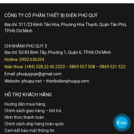
CÔNG TY CỔ PHẦN THIẾT BỊ ĐIỆN PHÚ QUÝ
Địa chỉ: 311/23 Kênh Tân Hóa, Phường Hòa Thạnh, Quận Tân Phú,
TP.Hồ Chí Minh
CHI NHÁNH PHÚ QUÝ 3
Địa chỉ: Số 83 Bình Tây, Phường 1, Quận 6, TP.Hồ Chí Minh
Hotline:
0902.636354
Điện thoại:
(+84) 028.22.40.2323
–
0869 507 508
–
0869 521 522
Email:
phuquypqe@gmail.com
Website:
phuqui.net
–
thietbidienphuquy.com
HỖ TRỢ KHÁCH HÀNG
Hướng dẫn mua hàng
Chính sách giao hàng – Đổi trả
Hình thức thanh toán
Chính sách ship hàng toàn quốc
Cam kết bảo mật thông tin