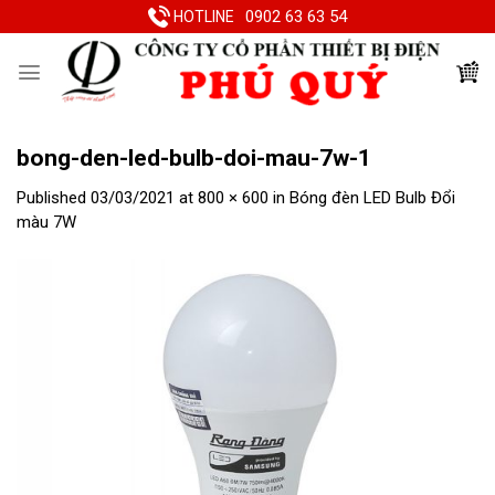
Skip
0902 63 63 54
HOTLINE
to
content
bong-den-led-bulb-doi-mau-7w-1
Published
03/03/2021
at
800 × 600
in
Bóng đèn LED Bulb Đổi
màu 7W