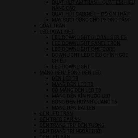
QUẠT HÚT ÂM TRẦN – QUẠT ÊM HIỆU
NĂNG CAO
QUẠT HÚT CABINET – ĐỘ ỒN THẤP
MÁY SƯỞI DÙNG CHO PHÒNG TẮM
QUẠT TRẦN
LED DOWLIGHT
LED DOWNLIGHT GLOBAL SERIES
LED DOWNLIGHT PANEL TRÒN
LED DOWNLIGHT ONE-CORE
DOWNLIGHT LED ĐIỀU CHỈNH GÓC
CHIẾU
LED DOWNLIGHT
MÁNG ĐÈN/ BÓNG ĐÈN LED
ĐÈN LED T8
MÁNG ĐÈN LED T8
BỘ MÁNG ĐÈN LED T8
MÁNG ĐÈN KÍN NƯỚC LED
BÓNG ĐÈN HUỲNH QUANG T5
MÁNG ĐÈN BATTEN
ĐÈN LED TRẦN
ĐÈN TREO BÀN ĂN
ĐÈN TRANG TRÍ/ ĐÈN TƯỜNG
ĐÈN TRANG TRÍ NGOÀI TRỜI
ĐÈN LED BÀN