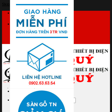
Skip to content
Hotline
0902 63 63 54
Trang chủ
Giới thiệu
Sản phẩm
Sản phẩm Tiến Phát
Ống luồn dây điện
Ống luồn đàn hồi
Tìm kiếm:
Nẹp vuông
Lò xo uốn ống
Dây rút nhựa