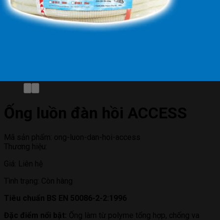
Ống luồn đàn hồi ACCESS
Mã sản phẩm:
ong-luon-dan-hoi-access
Thương hiệu:
Giá:
Liên hệ
Tình trạng:
Còn hàng
Tiêu chuẩn BS EN 50086-2-2:1996
Đặc điểm nổi bật:
Ống làm từ polyme tổng hợp, chống va