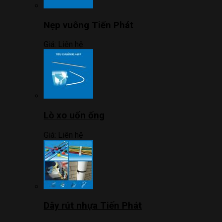
Nẹp vuông Tiến Phát
Giá:
Liên hệ
Lò xo uốn ống
Giá:
Liên hệ
Dây rút nhựa Tiến Phát