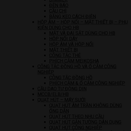
ĐÈN BÁO
CẦU CHÌ
BĂNG KEO CÁCH ĐIỆN
HỘP ÂM – HỘP NỐI – MẶT THIẾT BỊ – PHỤ
KIỆN DÙNG CHO HB
MẶT VÀ ĐAI SẮT DÙNG CHO HB
HỘP NỐI DÂY
HỘP ÂM VÀ HỘP NỔI
MẶT THIẾT BỊ
CÔNG TẮC THẺ
PHÍCH CẮM MEIKOSHA
CÔNG TẮC ĐỒNG HỒ VÀ Ổ CẮM CÔNG
NGHIỆP
CÔNG TẮC ĐỒNG HỒ
PHÍCH CẮM & Ổ CẮM CÔNG NGHIỆP
CẦU DAO TỰ ĐỘNG DIN
MCCB/ELB/HB
QUẠT HÚT – MÁY SƯỞI
QUẠT HÚT ÂM TRẦN KHÔNG DÙNG
ỐNG DẪN
QUẠT HÚT THEO NHU CẦU
QUẠT HÚT GẮN TƯỜNG DÂN DỤNG
QUẠT HÚT CÔNG NGHIỆP