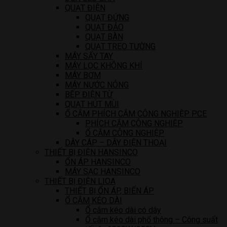
QUẠT ĐIỆN
QUẠT ĐỨNG
QUẠT ĐẢO
QUẠT BÀN
QUẠT TREO TƯỜNG
MÁY SẤY TAY
MÁY LỌC KHÔNG KHÍ
MÁY BƠM
MÁY NƯỚC NÓNG
BẾP ĐIỆN TỪ
QUẠT HÚT MÙI
Ổ CẮM PHÍCH CẮM CÔNG NGHIỆP PCE
PHÍCH CẮM CÔNG NGHIỆP
Ổ CẮM CÔNG NGHIỆP
DÂY CÁP – DÂY ĐIỆN THOẠI
THIẾT BỊ ĐIỆN HANSINCO
ỔN ÁP HANSINCO
MÁY SẠC HANSINCO
THIẾT BỊ ĐIỆN LIOA
THIẾT BỊ ỔN ÁP, BIẾN ÁP
Ổ CẮM KÉO DÀI
Ổ cắm kéo dài có dây
Ổ cắm kéo dài phổ thông – Công suất