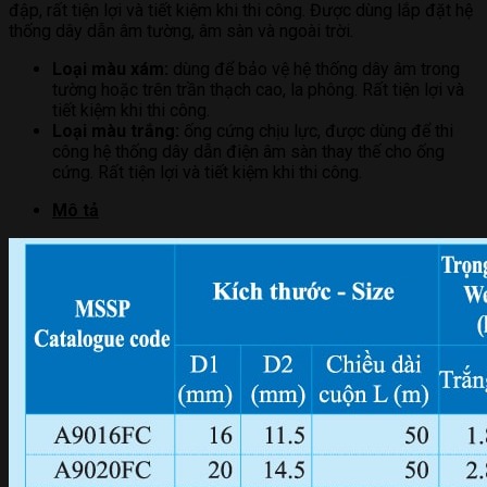
đập, rất tiện lợi và tiết kiệm khi thi công. Được dùng lắp đặt hệ
thống dây dẫn âm tường, âm sàn và ngoài trời.
Loại màu xám:
dùng để bảo vệ hệ thống dây âm trong
tường hoặc trên trần thạch cao, la phông. Rất tiện lợi và
tiết kiệm khi thi công.
Loại màu trắng:
ống cứng chịu lực, được dùng để thi
công hệ thống dây dẫn điện âm sàn thay thế cho ống
cứng. Rất tiện lợi và tiết kiệm khi thi công.
Mô tả