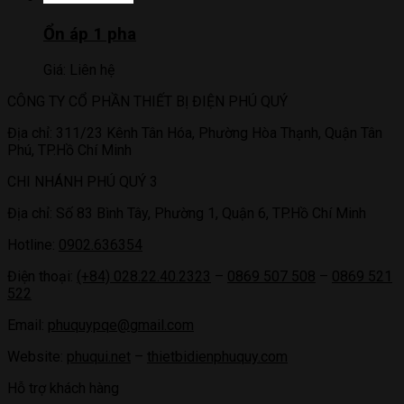
Ổn áp 1 pha
Giá:
Liên hệ
CÔNG TY CỔ PHẦN THIẾT BỊ ĐIỆN PHÚ QUÝ
Địa chỉ: 311/23 Kênh Tân Hóa, Phường Hòa Thạnh, Quận Tân
Phú, TP.Hồ Chí Minh
CHI NHÁNH PHÚ QUÝ 3
Địa chỉ: Số 83 Bình Tây, Phường 1, Quận 6, TP.Hồ Chí Minh
Hotline:
0902.636354
Điện thoại:
(+84) 028.22.40.2323
–
0869 507 508
–
0869 521
522
Email:
phuquypqe@gmail.com
Website:
phuqui.net
–
thietbidienphuquy.com
Hỗ trợ khách hàng