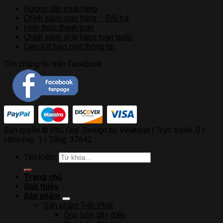
Hướng dẫn mua hàng
Chính sách giao hàng – Đổi trả
Hình thức thanh toán
Chính sách ship hàng toàn quốc
Cam kết bảo mật thông tin
Tìm chúng tôi trên Facebook
Bản quyền © Phú Quý. Design by Vinahost
| Trực tuyến: 0 |
Hôm nay: 1 | Tổng: 37642
Tìm kiếm:
Trang chủ
Giới thiệu
Sản phẩm
Sản phẩm Tiến Phát
Ống luồn dây điện