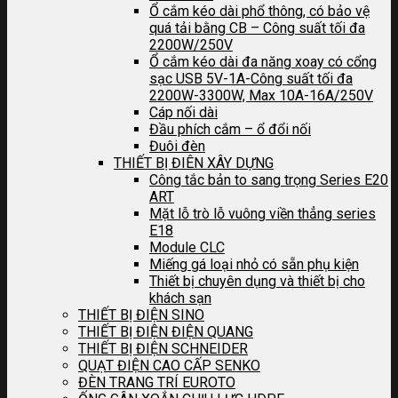
Ổ cắm kéo dài phổ thông, có bảo vệ
quá tải bằng CB – Công suất tối đa
2200W/250V
Ổ cắm kéo dài đa năng xoay có cổng
sạc USB 5V-1A-Công suất tối đa
2200W-3300W, Max 10A-16A/250V
Cáp nối dài
Đầu phích cắm – ổ đổi nối
Đuôi đèn
THIẾT BỊ ĐIÊN XÂY DỰNG
Công tắc bản to sang trọng Series E20
ART
Mặt lỗ trò lỗ vuông viền thẳng series
E18
Module CLC
Miếng gá loại nhỏ có sẵn phụ kiện
Thiết bị chuyên dụng và thiết bị cho
khách sạn
THIẾT BỊ ĐIỆN SINO
THIẾT BỊ ĐIỆN ĐIỆN QUANG
THIẾT BỊ ĐIỆN SCHNEIDER
QUẠT ĐIỆN CAO CẤP SENKO
ĐÈN TRANG TRÍ EUROTO