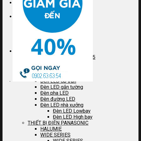
Đinh móc
Tắc kê nhựa
Đầu siết cáp
Dây mồi
Phụ kiện
Hotline
DÂY CÁP ĐIỆN CADIVI
0902 63 63 54
DÂY CÁP ĐIỆN DAPHACO
THIẾT BỊ ĐIỆN RẠNG ĐÔNG
Đèn LED Panel
Bộ đèn LED âm trần M15
Bóng đèn LED BULB
Bóng đèn LED Tuýp
Bộ đèn LED Tuýp
Đèn LED ốp trần
Đèn LED gắn tường
Đèn pha LED
Đèn đường LED
Đèn LED nhà xưởng
Đèn LED Lowbay
Đèn LED High bay
THIẾT BỊ ĐIỆN PANASONIC
HALUMIE
WIDE SERIES
WIDE SERIES