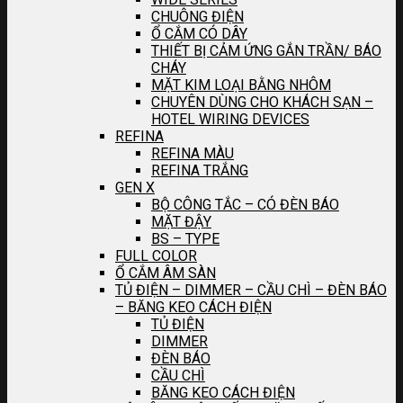
CHUÔNG ĐIỆN
Ổ CẮM CÓ DÂY
THIẾT BỊ CẢM ỨNG GẮN TRẦN/ BÁO
CHÁY
MẶT KIM LOẠI BẰNG NHÔM
CHUYÊN DÙNG CHO KHÁCH SẠN –
HOTEL WIRING DEVICES
REFINA
REFINA MÀU
REFINA TRẮNG
GEN X
BỘ CÔNG TẮC – CÓ ĐÈN BÁO
MẶT ĐẬY
BS – TYPE
FULL COLOR
Ổ CẮM ÂM SÀN
TỦ ĐIỆN – DIMMER – CẦU CHÌ – ĐÈN BÁO
– BĂNG KEO CÁCH ĐIỆN
TỦ ĐIỆN
DIMMER
ĐÈN BÁO
CẦU CHÌ
BĂNG KEO CÁCH ĐIỆN