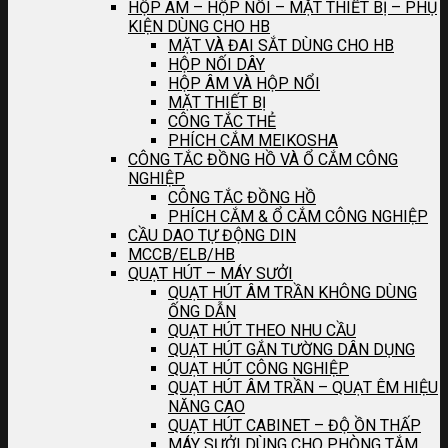
HỘP ÂM – HỘP NỐI – MẶT THIẾT BỊ – PHỤ
KIỆN DÙNG CHO HB
MẶT VÀ ĐAI SẮT DÙNG CHO HB
HỘP NỐI DÂY
HỘP ÂM VÀ HỘP NỔI
MẶT THIẾT BỊ
CÔNG TẮC THẺ
PHÍCH CẮM MEIKOSHA
CÔNG TẮC ĐỒNG HỒ VÀ Ổ CẮM CÔNG
NGHIỆP
CÔNG TẮC ĐỒNG HỒ
PHÍCH CẮM & Ổ CẮM CÔNG NGHIỆP
CẦU DAO TỰ ĐỘNG DIN
MCCB/ELB/HB
QUẠT HÚT – MÁY SƯỞI
QUẠT HÚT ÂM TRẦN KHÔNG DÙNG
ỐNG DẪN
QUẠT HÚT THEO NHU CẦU
QUẠT HÚT GẮN TƯỜNG DÂN DỤNG
QUẠT HÚT CÔNG NGHIỆP
QUẠT HÚT ÂM TRẦN – QUẠT ÊM HIỆU
NĂNG CAO
QUẠT HÚT CABINET – ĐỘ ỒN THẤP
MÁY SƯỞI DÙNG CHO PHÒNG TẮM