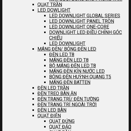
QUẠT TRẦN
LED DOWLIGHT
LED DOWNLIGHT GLOBAL SERIES
LED DOWNLIGHT PANEL TRÒN
LED DOWNLIGHT ONE-CORE
DOWNLIGHT LED ĐIỀU CHỈNH GÓC
CHIẾU
LED DOWNLIGHT
MÁNG ĐÈN/ BÓNG ĐÈN LED
ĐÈN LED T8
MÁNG ĐÈN LED T8
BỘ MÁNG ĐÈN LED T8
MÁNG ĐÈN KÍN NƯỚC LED
BÓNG ĐÈN HUỲNH QUANG T5
MÁNG ĐÈN BATTEN
ĐÈN LED TRẦN
ĐÈN TREO BÀN ĂN
ĐÈN TRANG TRÍ/ ĐÈN TƯỜNG
ĐÈN TRANG TRÍ NGOÀI TRỜI
ĐÈN LED BÀN
QUẠT ĐIỆN
QUẠT ĐỨNG
QUẠT ĐẢO