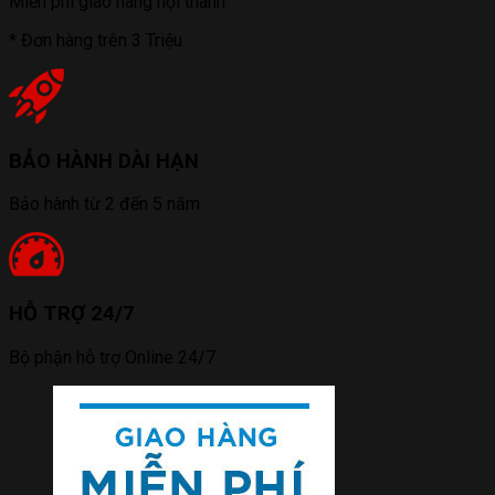
Miễn phí giao hàng nội thành
* Đơn hàng trên 3 Triệu
BẢO HÀNH DÀI HẠN
Bảo hành từ 2 đến 5 năm
HỖ TRỢ 24/7
Bộ phận hỗ trợ Online 24/7