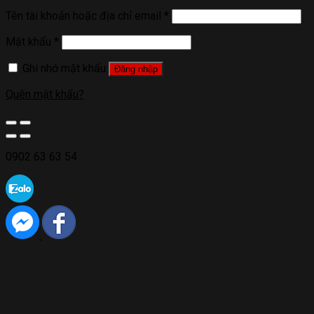
Tên tài khoản hoặc địa chỉ email
*
Mật khẩu
*
Ghi nhớ mật khẩu
Đăng nhập
Quên mật khẩu?
0902 63 63 54