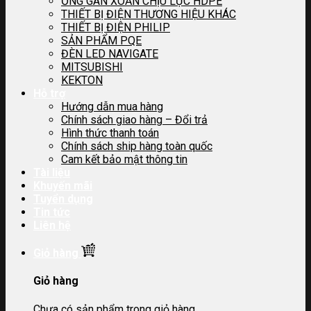
ỐNG GÂN XOẮN CHỊU LỰC HDPE
THIẾT BỊ ĐIỆN THƯƠNG HIỆU KHÁC
THIẾT BỊ ĐIỆN PHILIP
SẢN PHẨM PQE
ĐÈN LED NAVIGATE
MITSUBISHI
KEKTON
Hỗ trợ
Hướng dẫn mua hàng
Chính sách giao hàng – Đổi trả
Hình thức thanh toán
Chính sách ship hàng toàn quốc
Cam kết bảo mật thông tin
Tài liệu
Khuyến mãi
Tuyển dụng
Tin tức
Liên hệ
Giỏ hàng
Giỏ hàng
Chưa có sản phẩm trong giỏ hàng.