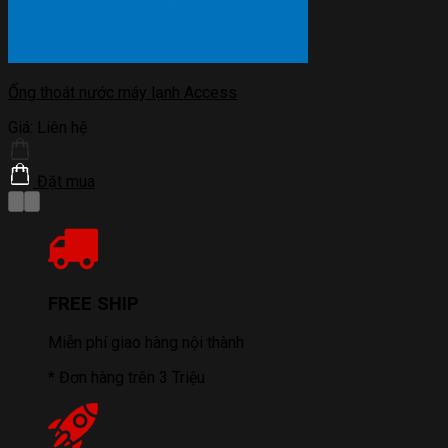
Ống thoát nước máy lạnh Access
Giá:
Liên hệ
Đặt mua
FREE SHIP
Miễn phí giao hàng nội thành
* Đơn hàng trên 3 Triệu