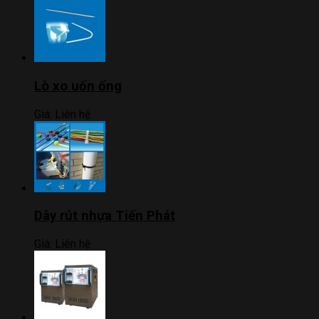
Lò xo uốn ống
Giá:
Liên hệ
Dây rút nhựa Tiến Phát
Giá:
Liên hệ