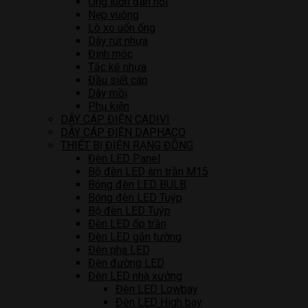
Ống luồn đàn hồi
Nẹp vuông
Lò xo uốn ống
Dây rút nhựa
Đinh móc
Tắc kê nhựa
Đầu siết cáp
Dây mồi
Phụ kiện
DÂY CÁP ĐIỆN CADIVI
DÂY CÁP ĐIỆN DAPHACO
THIẾT BỊ ĐIỆN RẠNG ĐÔNG
Đèn LED Panel
Bộ đèn LED âm trần M15
Bóng đèn LED BULB
Bóng đèn LED Tuýp
Bộ đèn LED Tuýp
Đèn LED ốp trần
Đèn LED gắn tường
Đèn pha LED
Đèn đường LED
Đèn LED nhà xưởng
Đèn LED Lowbay
Đèn LED High bay