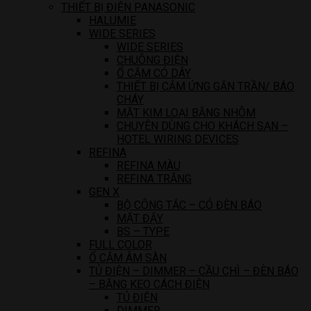
THIẾT BỊ ĐIỆN PANASONIC
HALUMIE
WIDE SERIES
WIDE SERIES
CHUÔNG ĐIỆN
Ổ CẮM CÓ DÂY
THIẾT BỊ CẢM ỨNG GẮN TRẦN/ BÁO
CHÁY
MẶT KIM LOẠI BẰNG NHÔM
CHUYÊN DÙNG CHO KHÁCH SẠN –
HOTEL WIRING DEVICES
REFINA
REFINA MÀU
REFINA TRẮNG
GEN X
BỘ CÔNG TẮC – CÓ ĐÈN BÁO
MẶT ĐẬY
BS – TYPE
FULL COLOR
Ổ CẮM ÂM SÀN
TỦ ĐIỆN – DIMMER – CẦU CHÌ – ĐÈN BÁO
– BĂNG KEO CÁCH ĐIỆN
TỦ ĐIỆN
DIMMER