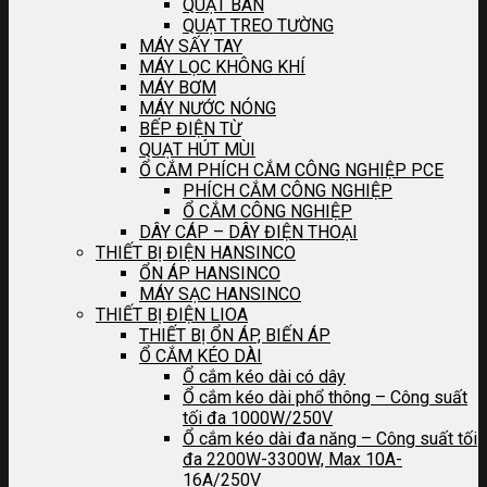
QUẠT BÀN
QUẠT TREO TƯỜNG
MÁY SẤY TAY
MÁY LỌC KHÔNG KHÍ
MÁY BƠM
MÁY NƯỚC NÓNG
BẾP ĐIỆN TỪ
QUẠT HÚT MÙI
Ổ CẮM PHÍCH CẮM CÔNG NGHIỆP PCE
PHÍCH CẮM CÔNG NGHIỆP
Ổ CẮM CÔNG NGHIỆP
DÂY CÁP – DÂY ĐIỆN THOẠI
THIẾT BỊ ĐIỆN HANSINCO
ỔN ÁP HANSINCO
MÁY SẠC HANSINCO
THIẾT BỊ ĐIỆN LIOA
THIẾT BỊ ỔN ÁP, BIẾN ÁP
Ổ CẮM KÉO DÀI
Ổ cắm kéo dài có dây
Ổ cắm kéo dài phổ thông – Công suất
tối đa 1000W/250V
Ổ cắm kéo dài đa năng – Công suất tối
đa 2200W-3300W, Max 10A-
16A/250V