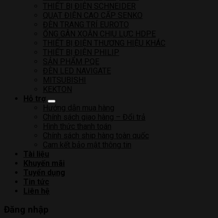
THIẾT BỊ ĐIỆN SCHNEIDER
QUẠT ĐIỆN CAO CẤP SENKO
ĐÈN TRANG TRÍ EUROTO
ỐNG GÂN XOẮN CHỊU LỰC HDPE
THIẾT BỊ ĐIỆN THƯƠNG HIỆU KHÁC
THIẾT BỊ ĐIỆN PHILIP
SẢN PHẨM PQE
ĐÈN LED NAVIGATE
MITSUBISHI
KEKTON
Hỗ trợ
Hướng dẫn mua hàng
Chính sách giao hàng – Đổi trả
Hình thức thanh toán
Chính sách ship hàng toàn quốc
Cam kết bảo mật thông tin
Tài liệu
Khuyến mãi
Tuyển dụng
Tin tức
Liên hệ
Đăng nhập