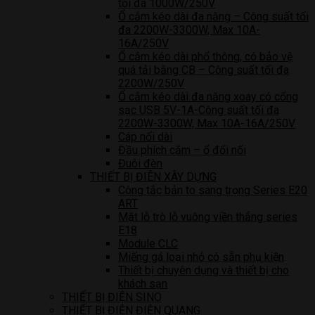
tối đa 1000W/250V
Ổ cắm kéo dài đa năng – Công suất tối
đa 2200W-3300W, Max 10A-
16A/250V
Ổ cắm kéo dài phổ thông, có bảo vệ
quá tải bằng CB – Công suất tối đa
2200W/250V
Ổ cắm kéo dài đa năng xoay có cổng
sạc USB 5V-1A-Công suất tối đa
2200W-3300W, Max 10A-16A/250V
Cáp nối dài
Đầu phích cắm – ổ đổi nối
Đuôi đèn
THIẾT BỊ ĐIÊN XÂY DỰNG
Công tắc bản to sang trọng Series E20
ART
Mặt lỗ trò lỗ vuông viền thẳng series
E18
Module CLC
Miếng gá loại nhỏ có sẵn phụ kiện
Thiết bị chuyên dụng và thiết bị cho
khách sạn
THIẾT BỊ ĐIỆN SINO
THIẾT BỊ ĐIỆN ĐIỆN QUANG