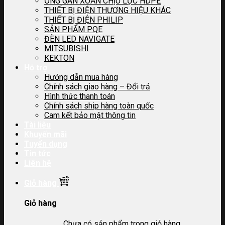
ỐNG GÂN XOẮN CHỊU LỰC HDPE
THIẾT BỊ ĐIỆN THƯƠNG HIỆU KHÁC
THIẾT BỊ ĐIỆN PHILIP
SẢN PHẨM PQE
ĐÈN LED NAVIGATE
MITSUBISHI
KEKTON
Hỗ trợ
Hướng dẫn mua hàng
Chính sách giao hàng – Đổi trả
Hình thức thanh toán
Chính sách ship hàng toàn quốc
Cam kết bảo mật thông tin
Tài liệu
Khuyến mãi
Tuyển dụng
Tin tức
Liên hệ
Giỏ hàng
Giỏ hàng
Chưa có sản phẩm trong giỏ hàng.