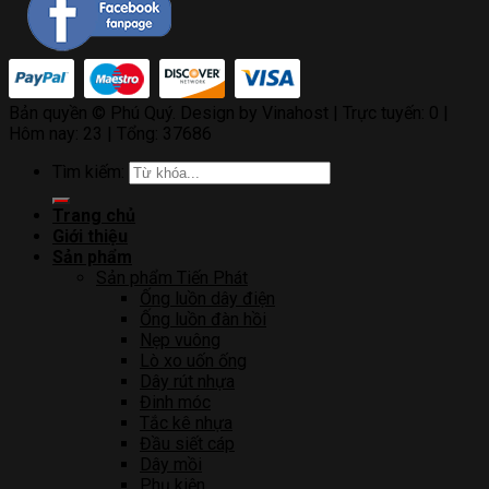
Bản quyền © Phú Quý. Design by Vinahost
| Trực tuyến: 0 |
Hôm nay: 23 | Tổng: 37686
Tìm kiếm:
Trang chủ
Giới thiệu
Sản phẩm
Sản phẩm Tiến Phát
Ống luồn dây điện
Ống luồn đàn hồi
Nẹp vuông
Lò xo uốn ống
Dây rút nhựa
Đinh móc
Tắc kê nhựa
Đầu siết cáp
Dây mồi
Phụ kiện