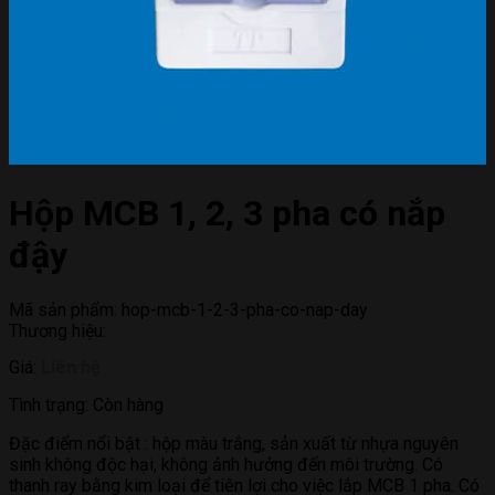
Hộp MCB 1, 2, 3 pha có nắp
đậy
Mã sản phẩm:
hop-mcb-1-2-3-pha-co-nap-day
Thương hiệu:
Giá:
Liên hệ
Tình trạng:
Còn hàng
Đặc điểm nổi bật : hộp màu trắng, sản xuất từ nhựa nguyên
sinh không độc hại, không ảnh hưởng đến môi trường. Có
thanh ray bằng kim loại để tiên lợi cho việc lắp MCB 1 pha. Có