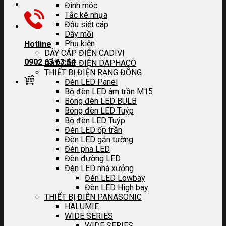
Đinh móc
Tắc kê nhựa
Đầu siết cáp
Dây mồi
Phụ kiện
Hotline
DÂY CÁP ĐIỆN CADIVI
0902 63 63 54
DÂY CÁP ĐIỆN DAPHACO
THIẾT BỊ ĐIỆN RẠNG ĐÔNG
Đèn LED Panel
Bộ đèn LED âm trần M15
Bóng đèn LED BULB
Bóng đèn LED Tuýp
Bộ đèn LED Tuýp
Đèn LED ốp trần
Đèn LED gắn tường
Đèn pha LED
Đèn đường LED
Đèn LED nhà xưởng
Đèn LED Lowbay
Đèn LED High bay
THIẾT BỊ ĐIỆN PANASONIC
HALUMIE
WIDE SERIES
WIDE SERIES