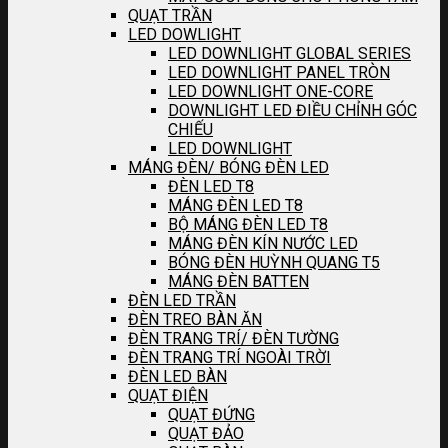
QUẠT TRẦN
LED DOWLIGHT
LED DOWNLIGHT GLOBAL SERIES
LED DOWNLIGHT PANEL TRÒN
LED DOWNLIGHT ONE-CORE
DOWNLIGHT LED ĐIỀU CHỈNH GÓC
CHIẾU
LED DOWNLIGHT
MÁNG ĐÈN/ BÓNG ĐÈN LED
ĐÈN LED T8
MÁNG ĐÈN LED T8
BỘ MÁNG ĐÈN LED T8
MÁNG ĐÈN KÍN NƯỚC LED
BÓNG ĐÈN HUỲNH QUANG T5
MÁNG ĐÈN BATTEN
ĐÈN LED TRẦN
ĐÈN TREO BÀN ĂN
ĐÈN TRANG TRÍ/ ĐÈN TƯỜNG
ĐÈN TRANG TRÍ NGOÀI TRỜI
ĐÈN LED BÀN
QUẠT ĐIỆN
QUẠT ĐỨNG
QUẠT ĐẢO