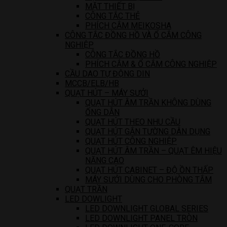
MẶT THIẾT BỊ
CÔNG TẮC THẺ
PHÍCH CẮM MEIKOSHA
CÔNG TẮC ĐỒNG HỒ VÀ Ổ CẮM CÔNG
NGHIỆP
CÔNG TẮC ĐỒNG HỒ
PHÍCH CẮM & Ổ CẮM CÔNG NGHIỆP
CẦU DAO TỰ ĐỘNG DIN
MCCB/ELB/HB
QUẠT HÚT – MÁY SƯỞI
QUẠT HÚT ÂM TRẦN KHÔNG DÙNG
ỐNG DẪN
QUẠT HÚT THEO NHU CẦU
QUẠT HÚT GẮN TƯỜNG DÂN DỤNG
QUẠT HÚT CÔNG NGHIỆP
QUẠT HÚT ÂM TRẦN – QUẠT ÊM HIỆU
NĂNG CAO
QUẠT HÚT CABINET – ĐỘ ỒN THẤP
MÁY SƯỞI DÙNG CHO PHÒNG TẮM
QUẠT TRẦN
LED DOWLIGHT
LED DOWNLIGHT GLOBAL SERIES
LED DOWNLIGHT PANEL TRÒN