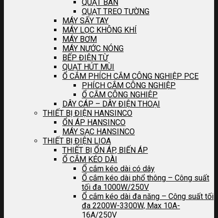
QUẠT BÀN
QUẠT TREO TƯỜNG
MÁY SẤY TAY
MÁY LỌC KHÔNG KHÍ
MÁY BƠM
MÁY NƯỚC NÓNG
BẾP ĐIỆN TỪ
QUẠT HÚT MÙI
Ổ CẮM PHÍCH CẮM CÔNG NGHIỆP PCE
PHÍCH CẮM CÔNG NGHIỆP
Ổ CẮM CÔNG NGHIỆP
DÂY CÁP – DÂY ĐIỆN THOẠI
THIẾT BỊ ĐIỆN HANSINCO
ỔN ÁP HANSINCO
MÁY SẠC HANSINCO
THIẾT BỊ ĐIỆN LIOA
THIẾT BỊ ỔN ÁP, BIẾN ÁP
Ổ CẮM KÉO DÀI
Ổ cắm kéo dài có dây
Ổ cắm kéo dài phổ thông – Công suất
tối đa 1000W/250V
Ổ cắm kéo dài đa năng – Công suất tối
đa 2200W-3300W, Max 10A-
16A/250V