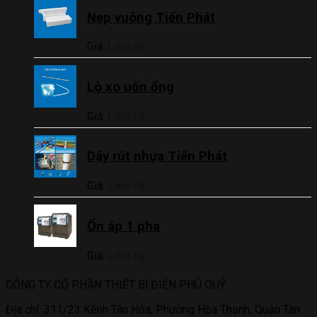
Nẹp vuông Tiến Phát
Giá:
Liên hệ
Lò xo uốn ống
Giá:
Liên hệ
Dây rút nhựa Tiến Phát
Giá:
Liên hệ
Ổn áp 1 pha
Giá:
Liên hệ
CÔNG TY CỔ PHẦN THIẾT BỊ ĐIỆN PHÚ QUÝ
Địa chỉ: 311/23 Kênh Tân Hóa, Phường Hòa Thạnh, Quận Tân