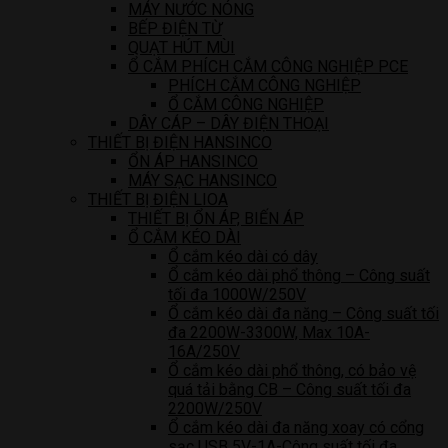
MÁY NƯỚC NÓNG
BẾP ĐIỆN TỪ
QUẠT HÚT MÙI
Ổ CẮM PHÍCH CẮM CÔNG NGHIỆP PCE
PHÍCH CẮM CÔNG NGHIỆP
Ổ CẮM CÔNG NGHIỆP
DÂY CÁP – DÂY ĐIỆN THOẠI
THIẾT BỊ ĐIỆN HANSINCO
ỔN ÁP HANSINCO
MÁY SẠC HANSINCO
THIẾT BỊ ĐIỆN LIOA
THIẾT BỊ ỔN ÁP, BIẾN ÁP
Ổ CẮM KÉO DÀI
Ổ cắm kéo dài có dây
Ổ cắm kéo dài phổ thông – Công suất
tối đa 1000W/250V
Ổ cắm kéo dài đa năng – Công suất tối
đa 2200W-3300W, Max 10A-
16A/250V
Ổ cắm kéo dài phổ thông, có bảo vệ
quá tải bằng CB – Công suất tối đa
2200W/250V
Ổ cắm kéo dài đa năng xoay có cổng
sạc USB 5V-1A-Công suất tối đa