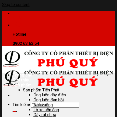
Skip to content
Hotline
0902 63 63 54
Trang chủ
Giới thiệu
Sản phẩm
Sản phẩm Tiến Phát
Ống luồn dây điện
Ống luồn đàn hồi
Tìm kiếm:
Nẹp vuông
Lò xo uốn ống
Dây rút nhựa