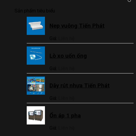
Sản phẩm tiêu biểu
Nẹp vuông Tiến Phát
Giá:
Liên hệ
Lò xo uốn ống
Giá:
Liên hệ
Dây rút nhựa Tiến Phát
Giá:
Liên hệ
Ổn áp 1 pha
Giá:
Liên hệ