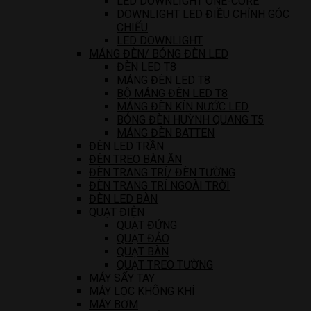
LED DOWNLIGHT ONE-CORE
DOWNLIGHT LED ĐIỀU CHỈNH GÓC
CHIẾU
LED DOWNLIGHT
MÁNG ĐÈN/ BÓNG ĐÈN LED
ĐÈN LED T8
MÁNG ĐÈN LED T8
BỘ MÁNG ĐÈN LED T8
MÁNG ĐÈN KÍN NƯỚC LED
BÓNG ĐÈN HUỲNH QUANG T5
MÁNG ĐÈN BATTEN
ĐÈN LED TRẦN
ĐÈN TREO BÀN ĂN
ĐÈN TRANG TRÍ/ ĐÈN TƯỜNG
ĐÈN TRANG TRÍ NGOÀI TRỜI
ĐÈN LED BÀN
QUẠT ĐIỆN
QUẠT ĐỨNG
QUẠT ĐẢO
QUẠT BÀN
QUẠT TREO TƯỜNG
MÁY SẤY TAY
MÁY LỌC KHÔNG KHÍ
MÁY BƠM