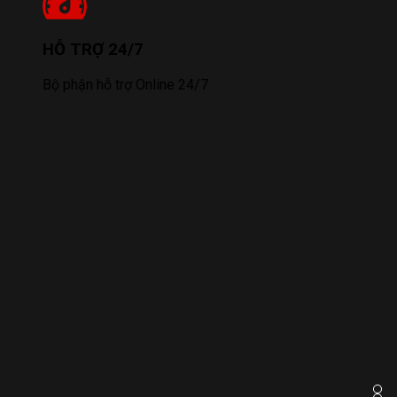
HỖ TRỢ 24/7
Bộ phận hỗ trợ Online 24/7