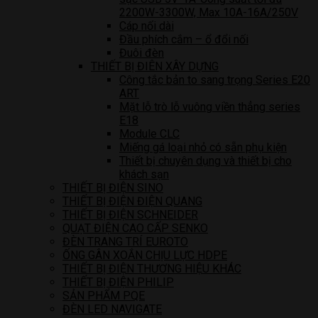
2200W-3300W, Max 10A-16A/250V
Cáp nối dài
Đầu phích cắm – ổ đổi nối
Đuôi đèn
THIẾT BỊ ĐIÊN XÂY DỰNG
Công tắc bản to sang trọng Series E20
ART
Mặt lỗ trò lỗ vuông viền thẳng series
E18
Module CLC
Miếng gá loại nhỏ có sẵn phụ kiện
Thiết bị chuyên dụng và thiết bị cho
khách sạn
THIẾT BỊ ĐIỆN SINO
THIẾT BỊ ĐIỆN ĐIỆN QUANG
THIẾT BỊ ĐIỆN SCHNEIDER
QUẠT ĐIỆN CAO CẤP SENKO
ĐÈN TRANG TRÍ EUROTO
ỐNG GÂN XOẮN CHỊU LỰC HDPE
THIẾT BỊ ĐIỆN THƯƠNG HIỆU KHÁC
THIẾT BỊ ĐIỆN PHILIP
SẢN PHẨM PQE
ĐÈN LED NAVIGATE