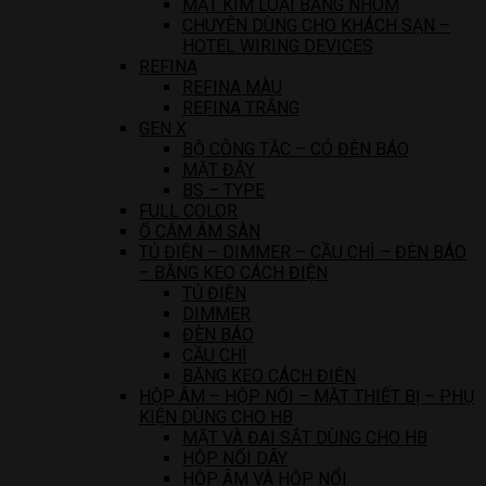
MẶT KIM LOẠI BẰNG NHÔM
CHUYÊN DÙNG CHO KHÁCH SẠN –
HOTEL WIRING DEVICES
REFINA
REFINA MÀU
REFINA TRẮNG
GEN X
BỘ CÔNG TẮC – CÓ ĐÈN BÁO
MẶT ĐẬY
BS – TYPE
FULL COLOR
Ổ CẮM ÂM SÀN
TỦ ĐIỆN – DIMMER – CẦU CHÌ – ĐÈN BÁO
– BĂNG KEO CÁCH ĐIỆN
TỦ ĐIỆN
DIMMER
ĐÈN BÁO
CẦU CHÌ
BĂNG KEO CÁCH ĐIỆN
HỘP ÂM – HỘP NỐI – MẶT THIẾT BỊ – PHỤ
KIỆN DÙNG CHO HB
MẶT VÀ ĐAI SẮT DÙNG CHO HB
HỘP NỐI DÂY
HỘP ÂM VÀ HỘP NỔI