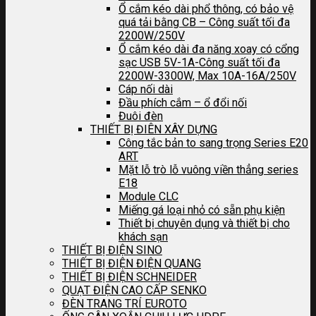
Ổ cắm kéo dài phổ thông, có bảo vệ
quá tải bằng CB – Công suất tối đa
2200W/250V
Ổ cắm kéo dài đa năng xoay có cổng
sạc USB 5V-1A-Công suất tối đa
2200W-3300W, Max 10A-16A/250V
Cáp nối dài
Đầu phích cắm – ổ đổi nối
Đuôi đèn
THIẾT BỊ ĐIÊN XÂY DỰNG
Công tắc bản to sang trọng Series E20
ART
Mặt lỗ trò lỗ vuông viền thẳng series
E18
Module CLC
Miếng gá loại nhỏ có sẵn phụ kiện
Thiết bị chuyên dụng và thiết bị cho
khách sạn
THIẾT BỊ ĐIỆN SINO
THIẾT BỊ ĐIỆN ĐIỆN QUANG
THIẾT BỊ ĐIỆN SCHNEIDER
QUẠT ĐIỆN CAO CẤP SENKO
ĐÈN TRANG TRÍ EUROTO