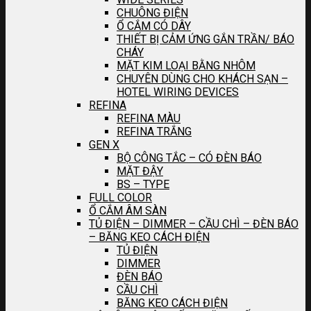
CHUÔNG ĐIỆN
Ổ CẮM CÓ DÂY
THIẾT BỊ CẢM ỨNG GẮN TRẦN/ BÁO
CHÁY
MẶT KIM LOẠI BẰNG NHÔM
CHUYÊN DÙNG CHO KHÁCH SẠN –
HOTEL WIRING DEVICES
REFINA
REFINA MÀU
REFINA TRẮNG
GEN X
BỘ CÔNG TẮC – CÓ ĐÈN BÁO
MẶT ĐẬY
BS – TYPE
FULL COLOR
Ổ CẮM ÂM SÀN
TỦ ĐIỆN – DIMMER – CẦU CHÌ – ĐÈN BÁO
– BĂNG KEO CÁCH ĐIỆN
TỦ ĐIỆN
DIMMER
ĐÈN BÁO
CẦU CHÌ
BĂNG KEO CÁCH ĐIỆN