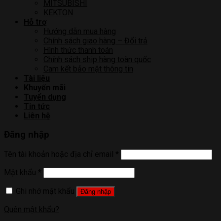
MITSUBISHI
KEKTON
Hỗ trợ
Hướng dẫn mua hàng
Chính sách giao hàng – Đổi trả
Hình thức thanh toán
Chính sách ship hàng toàn quốc
Cam kết bảo mật thông tin
Tài liệu
Khuyến mãi
Tuyển dụng
Tin tức
Liên hệ
Đăng nhập
Tên tài khoản hoặc địa chỉ email
*
Mật khẩu
*
Ghi nhớ mật khẩu
Đăng nhập
Quên mật khẩu?