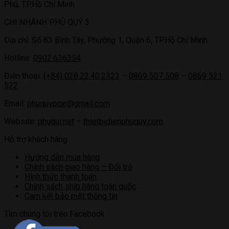
Phú, TP.Hồ Chí Minh
CHI NHÁNH PHÚ QUÝ 3
Địa chỉ: Số 83 Bình Tây, Phường 1, Quận 6, TP.Hồ Chí Minh
Hotline:
0902.636354
Điện thoại:
(+84) 028.22.40.2323
–
0869 507 508
–
0869 521
522
Email:
phuquypqe@gmail.com
Website:
phuqui.net
–
thietbidienphuquy.com
Hỗ trợ khách hàng
Hướng dẫn mua hàng
Chính sách giao hàng – Đổi trả
Hình thức thanh toán
Chính sách ship hàng toàn quốc
Cam kết bảo mật thông tin
Tìm chúng tôi trên Facebook