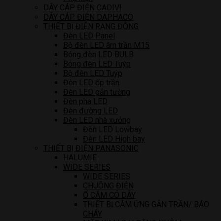
DÂY CÁP ĐIỆN CADIVI
DÂY CÁP ĐIỆN DAPHACO
THIẾT BỊ ĐIỆN RẠNG ĐÔNG
Đèn LED Panel
Bộ đèn LED âm trần M15
Bóng đèn LED BULB
Bóng đèn LED Tuýp
Bộ đèn LED Tuýp
Đèn LED ốp trần
Đèn LED gắn tường
Đèn pha LED
Đèn đường LED
Đèn LED nhà xưởng
Đèn LED Lowbay
Đèn LED High bay
THIẾT BỊ ĐIỆN PANASONIC
HALUMIE
WIDE SERIES
WIDE SERIES
CHUÔNG ĐIỆN
Ổ CẮM CÓ DÂY
THIẾT BỊ CẢM ỨNG GẮN TRẦN/ BÁO
CHÁY