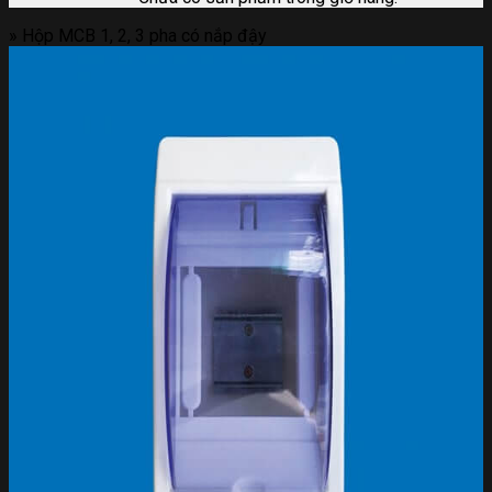
»
Hộp MCB 1, 2, 3 pha có nắp đậy