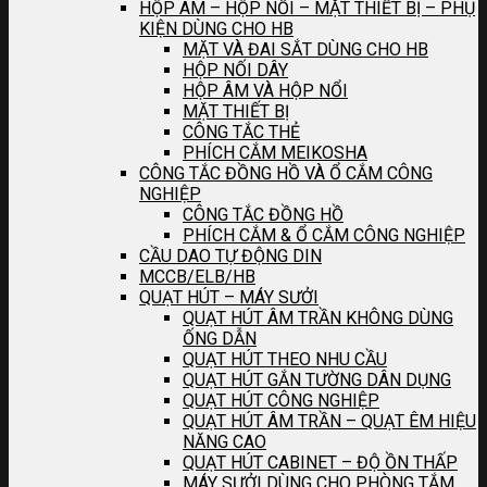
HỘP ÂM – HỘP NỐI – MẶT THIẾT BỊ – PHỤ
KIỆN DÙNG CHO HB
MẶT VÀ ĐAI SẮT DÙNG CHO HB
HỘP NỐI DÂY
HỘP ÂM VÀ HỘP NỔI
MẶT THIẾT BỊ
CÔNG TẮC THẺ
PHÍCH CẮM MEIKOSHA
CÔNG TẮC ĐỒNG HỒ VÀ Ổ CẮM CÔNG
NGHIỆP
CÔNG TẮC ĐỒNG HỒ
PHÍCH CẮM & Ổ CẮM CÔNG NGHIỆP
CẦU DAO TỰ ĐỘNG DIN
MCCB/ELB/HB
QUẠT HÚT – MÁY SƯỞI
QUẠT HÚT ÂM TRẦN KHÔNG DÙNG
ỐNG DẪN
QUẠT HÚT THEO NHU CẦU
QUẠT HÚT GẮN TƯỜNG DÂN DỤNG
QUẠT HÚT CÔNG NGHIỆP
QUẠT HÚT ÂM TRẦN – QUẠT ÊM HIỆU
NĂNG CAO
QUẠT HÚT CABINET – ĐỘ ỒN THẤP
MÁY SƯỞI DÙNG CHO PHÒNG TẮM